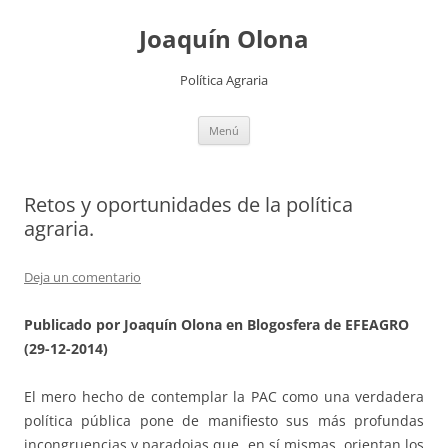
Joaquín Olona
Política Agraria
Saltar
Menú
al
contenido
Retos y oportunidades de la política
agraria.
Deja un comentario
Publicado por Joaquín Olona en Blogosfera de EFEAGRO
(29-12-2014)
El mero hecho de contemplar la PAC como una verdadera
política pública pone de manifiesto sus más profundas
incongruencias y paradojas que, en sí mismas, orientan los