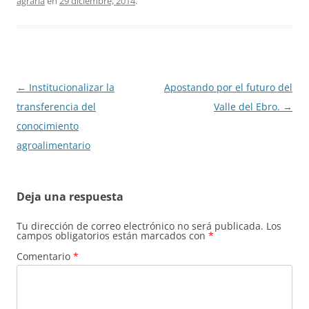
agraria
en
29 diciembre, 2014
.
Navegación
←
Institucionalizar la
Apostando por el futuro del
de
transferencia del
Valle del Ebro.
→
entradas
conocimiento
agroalimentario
Deja una respuesta
Tu dirección de correo electrónico no será publicada.
Los
campos obligatorios están marcados con
*
Comentario
*