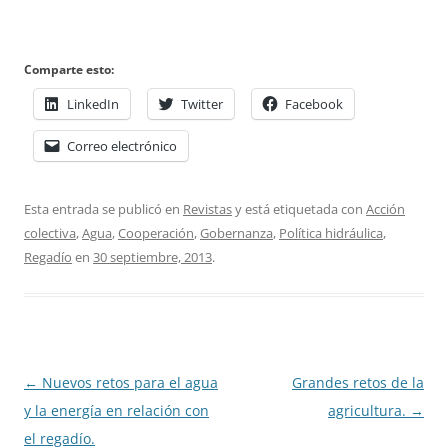
Comparte esto:
LinkedIn
Twitter
Facebook
Correo electrónico
Esta entrada se publicó en
Revistas
y está etiquetada con
Acción
colectiva
,
Agua
,
Cooperación
,
Gobernanza
,
Política hidráulica
,
Regadío
en
30 septiembre, 2013
.
Navegación
←
Nuevos retos para el agua
Grandes retos de la
de
y la energía en relación con
agricultura.
→
entradas
el regadío.