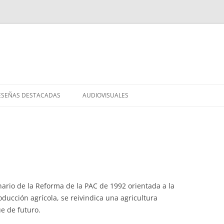
Saltar
al
ESEÑAS DESTACADAS
AUDIOVISUALES
contenido
nario de la Reforma de la PAC de 1992 orientada a la
roducción agrícola, se reivindica una agricultura
e de futuro.