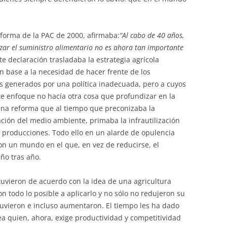
eforma de la PAC de 2000, afirmaba:
“Al cabo de 40 años,
zar el suministro alimentario no es ahora tan importante
e declaración trasladaba la estrategia agrícola
n base a la necesidad de hacer frente de los
s generados por una política inadecuada, pero a cuyos
ste enfoque no hacía otra cosa que profundizar en la
Una reforma que al tiempo que preconizaba la
ación del medio ambiente, primaba la infrautilización
as producciones. Todo ello en un alarde de opulencia
n un mundo en el que, en vez de reducirse, el
o tras año.
tuvieron de acuerdo con la idea de una agricultura
on todo lo posible a aplicarlo y no sólo no redujeron su
tuvieron e incluso aumentaron. El tiempo les ha dado
ea quien, ahora, exige productividad y competitividad