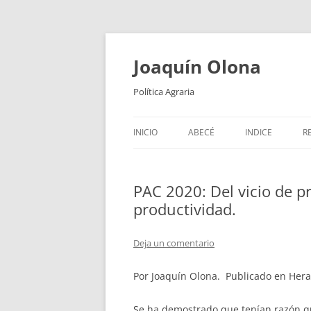
Joaquín Olona
Política Agraria
INICIO
ABECÉ
INDICE
R
PAC 2020: Del vicio de pr
productividad.
Deja un comentario
Por Joaquín Olona. Publicado en Hera
Se ha demostrado que tenían razón q