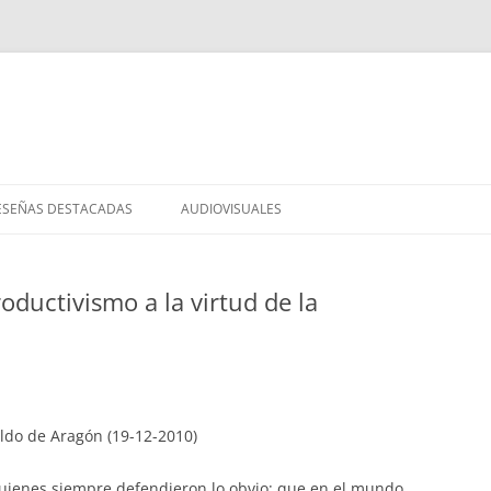
Saltar
al
ESEÑAS DESTACADAS
AUDIOVISUALES
contenido
oductivismo a la virtud de la
ldo de Aragón (19-12-2010)
uienes siempre defendieron lo obvio: que en el mundo