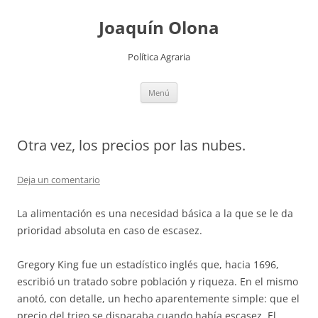
Joaquín Olona
Política Agraria
Saltar
Menú
al
contenido
Otra vez, los precios por las nubes.
Deja un comentario
La alimentación es una necesidad básica a la que se le da
prioridad absoluta en caso de escasez.
Gregory King fue un estadístico inglés que, hacia 1696,
escribió un tratado sobre población y riqueza. En el mismo
anotó, con detalle, un hecho aparentemente simple: que el
precio del trigo se disparaba cuando había escasez. El