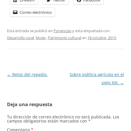
LinkedIn
Twitter
Facebook
Correo electrónico
Esta entrada se publicó en
Ponencias
y está etiquetada con
Desarrollo rural
,
Mujer
,
Patrimonio cultural
en
18 octubre, 2015
.
Navegación
←
Retos del regadío.
Sobre política agrícola en el
de
siglo XXI.
→
entradas
Deja una respuesta
Tu dirección de correo electrónico no será publicada.
Los
campos obligatorios están marcados con
*
Comentario
*