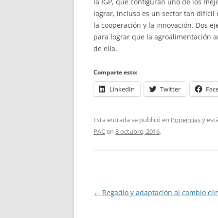
la IGP, que configuran uno de los mej
lograr, incluso es un sector tan difíc
la cooperación y la innovación. Dos e
para lograr que la agroalimentación 
de ella.
Comparte esto:
LinkedIn
Twitter
Fac
Esta entrada se publicó en
Ponencias
y est
PAC
en
8 octubre, 2016
.
Navegación
←
Regadío y adaptación al cambio cli
de