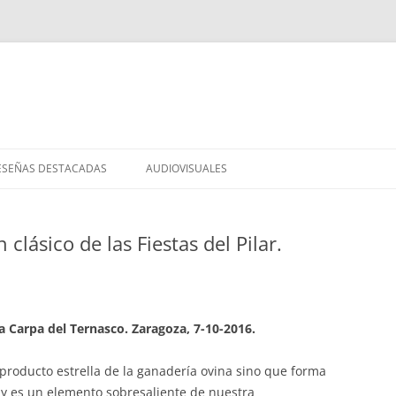
Saltar
al
ESEÑAS DESTACADAS
AUDIOVISUALES
contenido
clásico de las Fiestas del Pilar.
a Carpa del Ternasco. Zaragoza, 7-10-2016.
 producto estrella de la ganadería ovina sino que forma
 y es un elemento sobresaliente de nuestra