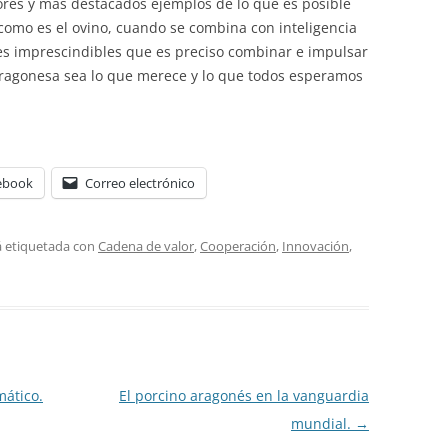
ores y más destacados ejemplos de lo que es posible
il como es el ovino, cuando se combina con inteligencia
jes imprescindibles que es preciso combinar e impulsar
aragonesa sea lo que merece y lo que todos esperamos
ebook
Correo electrónico
á etiquetada con
Cadena de valor
,
Cooperación
,
Innovación
,
mático.
El porcino aragonés en la vanguardia
mundial.
→