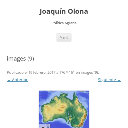
Joaquín Olona
Política Agraria
Saltar
Menú
al
contenido
images (9)
Publicado el
19 febrero, 2017
a
176 × 161
en
images (9)
.
← Anterior
Siguiente →