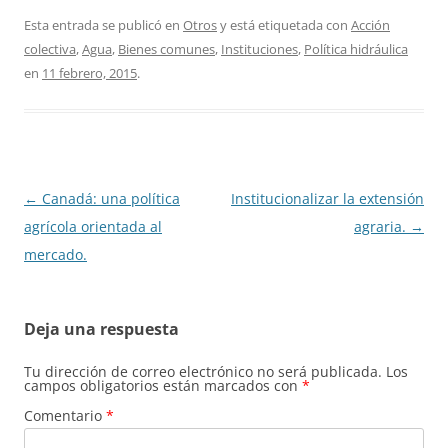
Esta entrada se publicó en
Otros
y está etiquetada con
Acción
colectiva
,
Agua
,
Bienes comunes
,
Instituciones
,
Política hidráulica
en
11 febrero, 2015
.
Navegación
←
Canadá: una política
Institucionalizar la extensión
de
agrícola orientada al
agraria.
→
entradas
mercado.
Deja una respuesta
Tu dirección de correo electrónico no será publicada.
Los
campos obligatorios están marcados con
*
Comentario
*