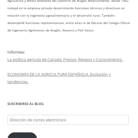
Agricultura y Medio Ambiente del Gobierno de Aragón Anteriormente, desde 1982,
trabajé en la empresa privada desarrollando funciones técnicas y directivas en
relación con la ingeniería agroalimentaria y el desarrollo rural. También
desempeñé funciones representativas, entre ellas la de Decano del Colegio Oficial
de Ingenieros Agrónomos de Aragón, Navarra y País Vasco.
Informes:
La política agrícola de Canadá: Precios, Riesgos y Conocimiento.
ECONOMÍA DE LA AGRICULTURA ESPAÑOLA. Evolución y
tendencias.
SUSCRIBIRSE AL BLOG
Dirección
de
correo