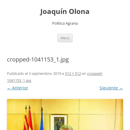
Joaquín Olona
Política Agraria
Saltar
Menú
al
contenido
cropped-1041153_1.jpg
Publicado el
3 septiembre, 2019
a
512 × 512
en
cropped-
1041153_1.jpg
.
← Anterior
Siguiente →