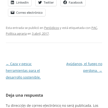
LinkedIn
Twitter
Facebook
Correo electrónico
Esta entrada se publicó en
Periódicos
y está etiquetada con
PAC
,
Política agraria
en
3 abril, 2017
.
Navegación
←
Caza y pesca:
Ayúdanos, el fuego no
de
herramientas para el
perdona.
→
entradas
desarrollo sostenible.
Deja una respuesta
Tu dirección de correo electrónico no será publicada.
Los