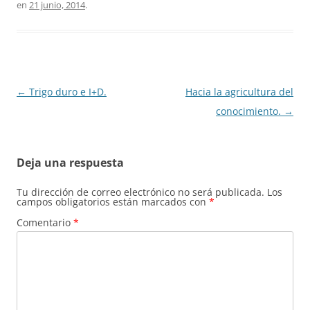
en
21 junio, 2014
.
Navegación
←
Trigo duro e I+D.
Hacia la agricultura del
de
conocimiento.
→
entradas
Deja una respuesta
Tu dirección de correo electrónico no será publicada.
Los
campos obligatorios están marcados con
*
Comentario
*