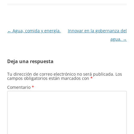
Navegación
←
Agua, comida y energía.
Innovar en la gobernanza del
de
agua.
→
entradas
Deja una respuesta
Tu dirección de correo electrónico no será publicada.
Los
campos obligatorios están marcados con
*
Comentario
*