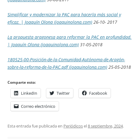
Simplificar y modernizar la PAC para hacerla más social y
eficaz. | Joaquín Olona (joaquinolona.com)
26-10- 2017
La propuesta aragonesa para reformar la PAC en profundidad.
| Joaquín Olona (joaquinolona.com)
31-05-2018
180525-00-Posición-de-la-Comunidad-Autónoma-de-Aragón-
sobre-la-reforma-de-la-PAC.pdf (joaquinolona.com)
25-05-2018
Comparte esto:
LinkedIn
Twitter
Facebook
Correo electrónico
Esta entrada fue publicada en
Periódicos
el
8 septiembre, 2024
.